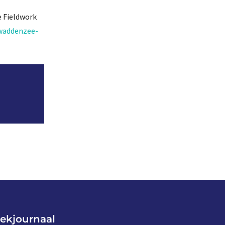
e Fieldwork
/waddenzee-
ekjournaal