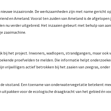
en nieuwe inzaaironde. De werkzaamheden zijn met name gericht o
riend en Ameland. Vooral ten zuiden van Ameland is de afgelopen j
den nu verder uitgebreid. Het inzaaien gebeurt met behulp van aa
ge zaaimachine.
g
jk bij het project. Inwoners, wadlopers, strandgangers, maar ook v
kende proefvelden te melden. Die informatie helpt onderzoekers
jn vrijwilligers actief betrokken bij het zaaien van zeegras, onder
r de visstand. Een toename van onderwatervegetatie betekent mee
n uitpakken voor de ecologische draagkracht van het gebied én vo