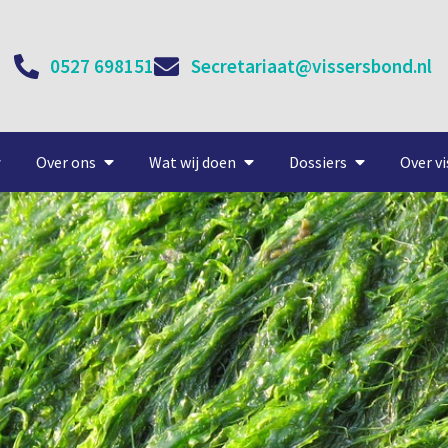
0527 698151
Secretariaat@vissersbond.nl
Over ons
Wat wij doen
Dossiers
Over vi