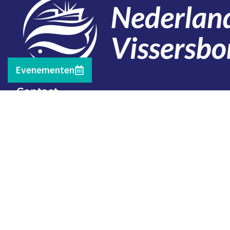
Evenementen
Contact
Telefoon: 0527 698151
E-mail: secretariaat@vissersbond.nl
Adres: Het spijk 20, 8321 WT Urk