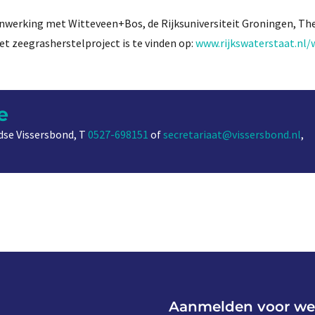
enwerking met Witteveen+Bos, de Rijksuniversiteit Groningen, Th
 zeegrasherstelproject is te vinden op:
www.rijkswaterstaat.nl
e
se Vissersbond, T
0527-698151
of
secretariaat@vissersbond.nl
,
Aanmelden voor we