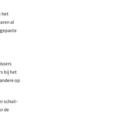
p het
aren al
ngepaste
issers
 bij het
 andere op
r schuil-
or de