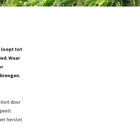
 loopt tot
ied. Waar
or
 brengen.
iteit door
speelt
het herstel