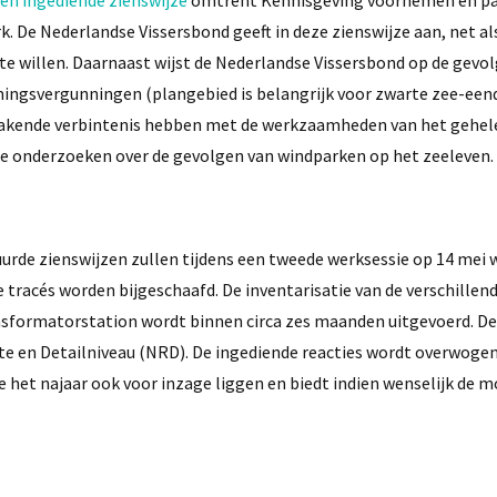
De Nederlandse Vissersbond geeft in deze zienswijze aan, net als
j te willen. Daarnaast wijst de Nederlandse Vissersbond op de gevo
mingsvergunningen (plangebied is belangrijk voor zwarte zee-een
akende verbintenis hebben met de werkzaamheden van het gehel
ke onderzoeken over de gevolgen van windparken op het zeeleven.
uurde zienswijzen zullen tijdens een tweede werksessie op 14 mei
 tracés worden bijgeschaafd. De inventarisatie van de verschillen
ansformatorstation wordt binnen circa zes maanden uitgevoerd. De
te en Detailniveau (NRD). De ingediende reacties wordt overwogen
het najaar ook voor inzage liggen en biedt indien wenselijk de m