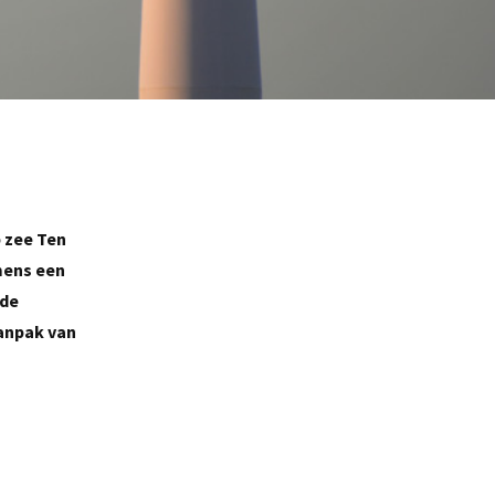
 zee Ten
mens een
 de
aanpak van