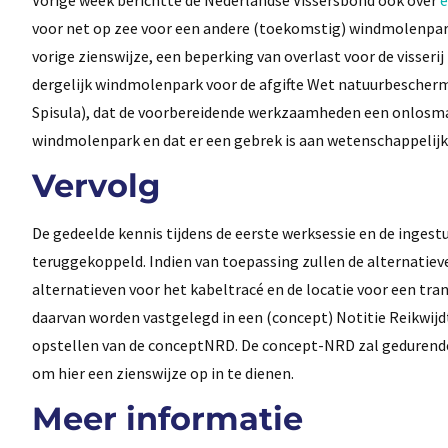
voor net op zee voor een andere (toekomstig) windmolenpark. 
vorige zienswijze, een beperking van overlast voor de visseri
dergelijk windmolenpark voor de afgifte Wet natuurbescher
Spisula), dat de voorbereidende werkzaamheden een onlosm
windmolenpark en dat er een gebrek is aan wetenschappelij
Vervolg
De gedeelde kennis tijdens de eerste werksessie en de ingest
teruggekoppeld. Indien van toepassing zullen de alternatieve
alternatieven voor het kabeltracé en de locatie voor een tr
daarvan worden vastgelegd in een (concept) Notitie Reikwijd
opstellen van de concept­NRD. De concept-NRD zal gedurende 
om hier een zienswijze op in te dienen.
Meer informatie