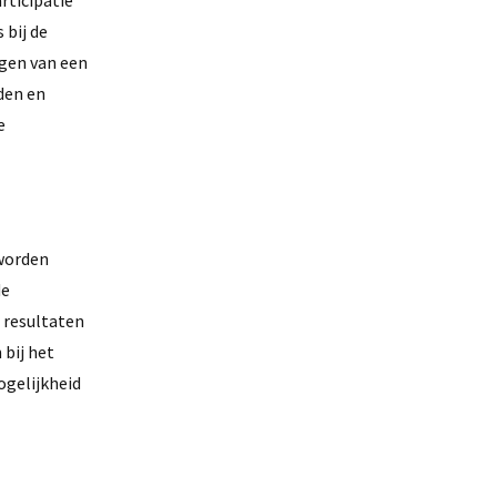
 bij de
lgen van een
den en
e
 worden
de
 resultaten
 bij het
ogelijkheid