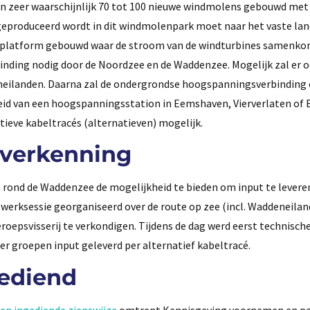
 zeer waarschijnlijk 70 tot 100 nieuwe windmolens gebouwd met
 geproduceerd wordt in dit windmolenpark moet naar het vaste lan
 platform gebouwd waar de stroom van de windturbines samenkom
nding nodig door de Noordzee en de Waddenzee. Mogelijk zal er 
neilanden. Daarna zal de ondergrondse hoogspanningsverbinding 
eid van een hoogspanningsstation in Eemshaven, Vierverlaten of
atieve kabeltracés (alternatieven) mogelijk.
éverkenning
 rond de Waddenzee de mogelijkheid te bieden om input te levere
werksessie georganiseerd over de route op zee (incl. Waddeneilan
epsvisserij te verkondigen. Tijdens de dag werd eerst technisch
ier groepen input geleverd per alternatief kabeltracé.
ediend
en ingediende zienswijze
omtrent Kennisgeving voornemen en par