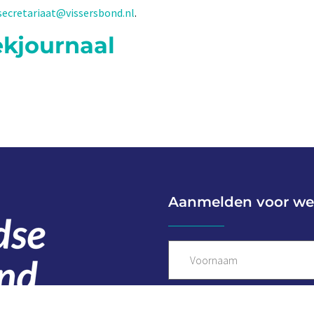
secretariaat@vissersbond.nl
.
ekjournaal
Aanmelden voor we