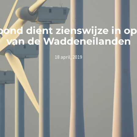
ond dient zienswijze in o
van de Waddeneilanden
18 april, 2019