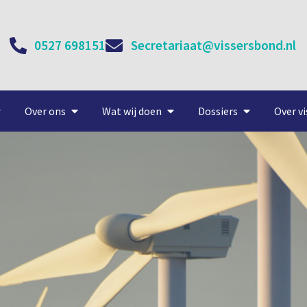
0527 698151
Secretariaat@vissersbond.nl
Over ons
Wat wij doen
Dossiers
Over vi