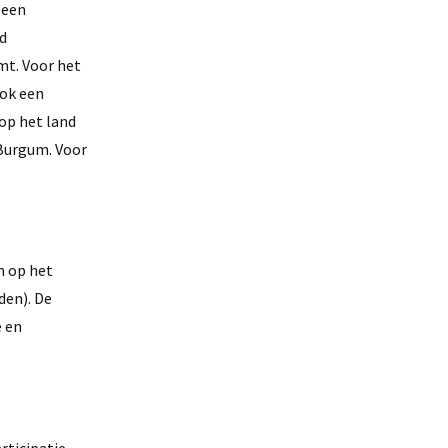
 een
d
t. Voor het
ook een
op het land
 Burgum. Voor
n op het
den). De
e en
ticipatie