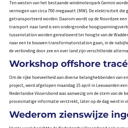
Ten westen van het bestaande windmolenpark Gemini worden
vermogen van circa 700 megawatt (MW). De elektriciteit die
getransporteerd worden. Daarom wordt op de Noordzee een
transport naar land is een ondergrondse hoogspanningsverbi
tussenstation worden gerealiseerd ter hoogte van de Wadde
naar een te bouwen transformatorstation gaan, in de nabijh
de verbinding door zee en over land zijn verschillende altern
Workshop offshore trac
Om de rijke hoeveelheid aan diverse belanghebbenden van en
project, werd afgelopen maandag 15 april in Leeuwarden een 
Nederlandse Vissersbond was aanwezig om de stem van de bero
procesmatige informatie verstrekt, later op de dag werd in v
Wederom zienswijze ing
Vorige week berichtte de Nederlandse Vissersbond ook over
e