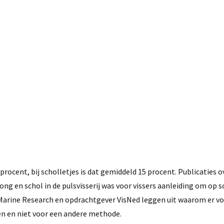
4 april, 2017
ocent, bij scholletjes is dat gemiddeld 15 procent. Publicaties o
ng en schol in de pulsvisserij was voor vissers aanleiding om op 
arine Research en opdrachtgever VisNed leggen uit waarom er v
n en niet voor een andere methode.