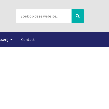
sserij
Contact
ode?