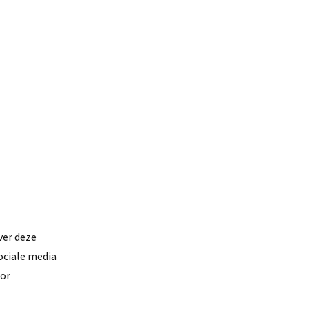
ver deze
sociale media
oor