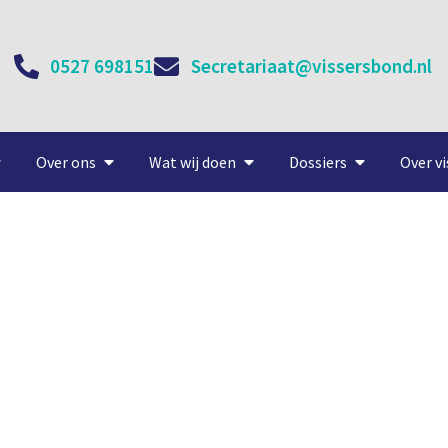
0527 698151
Secretariaat@vissersbond.nl
Over ons
Wat wij doen
Dossiers
Over vi
n leefbakken de beste meth