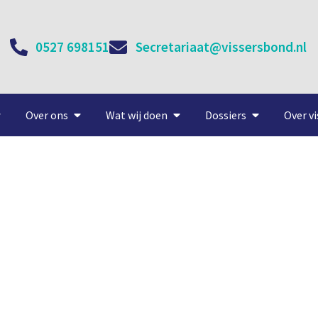
0527 698151
Secretariaat@vissersbond.nl
Over ons
Wat wij doen
Dossiers
Over vi
dheid#Comité: Eendracht M