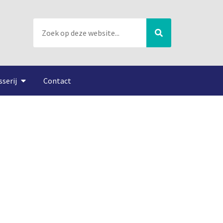
sserij
Contact
aakt Kracht