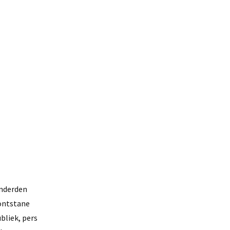
onderden
 ontstane
bliek, pers