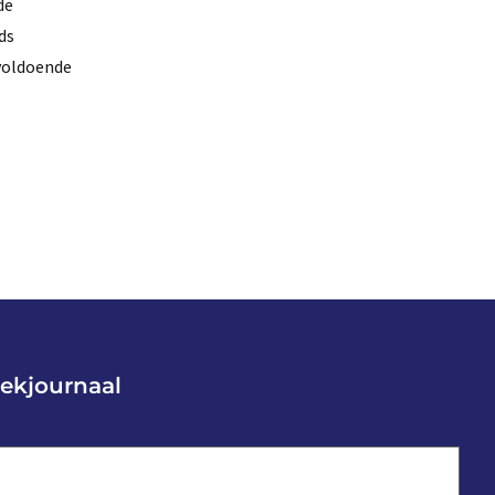
de
ds
 voldoende
ekjournaal