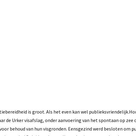
1 juli, 2016
iebereidheid is groot. Als het even kan wel publieksvriendelijk.H
r de Urker visafslag, onder aanvoering van het spontaan op zee
voor behoud van hun visgronden. Eensgezind werd besloten om pu