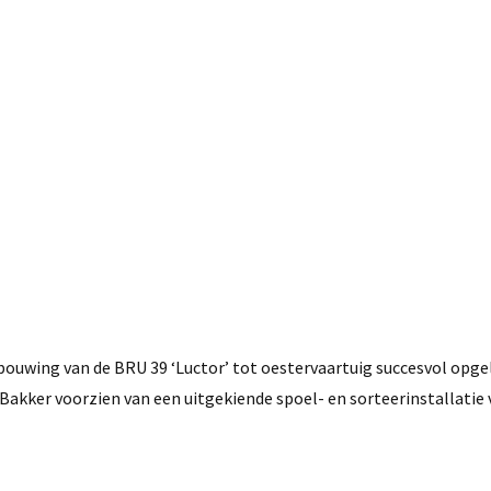
18 februari, 2020
ouwing van de BRU 39 ‘Luctor’ tot oestervaartuig succesvol opge
akker voorzien van een uitgekiende spoel- en sorteerinstallatie 