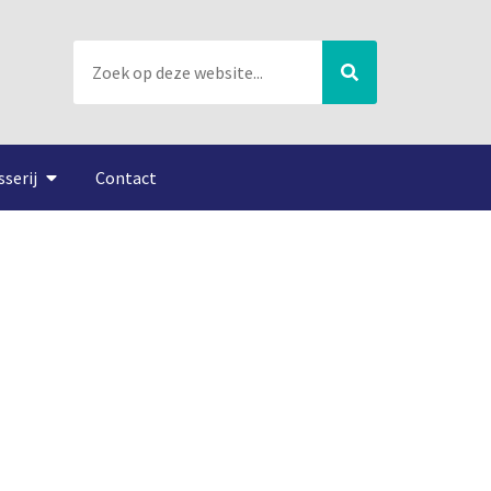
sserij
Contact
visser