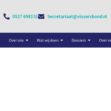
0527 698151
Secretariaat@vissersbond.nl
Over ons
Wat wij doen
Dossiers
Over vi
9 ‘Luctor’ tiptop als oester