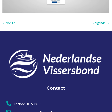
←
vorige
Volgende
→
Contact
Telefoon: 0527 698151