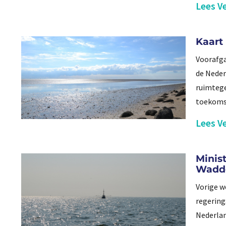
Lees Ve
Kaart
Voorafga
de Neder
ruimtege
toekomst
Lees Ve
Minist
Wadd
Vorige w
regering
Nederlan