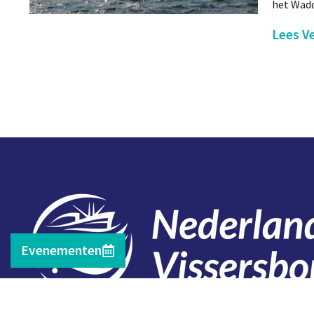
het Wadd
Lees Ve
Evenementen