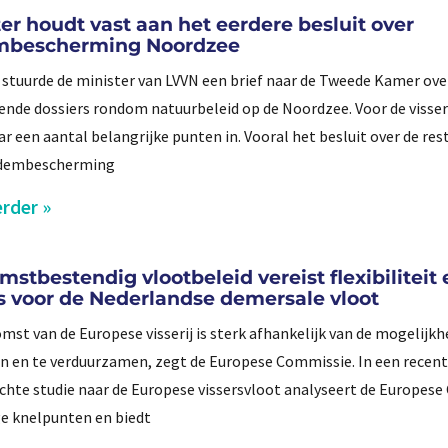
er houdt vast aan het eerdere besluit over
mbescherming Noordzee
i stuurde de minister van LVVN een brief naar de Tweede Kamer ove
lende dossiers rondom natuurbeleid op de Noordzee. Voor de visser
ar een aantal belangrijke punten in. Vooral het besluit over de re
dembescherming
rder »
stbestendig vlootbeleid vereist flexibiliteit 
s voor de Nederlandse demersale vloot
mst van de Europese visserij is sterk afhankelijk van de mogelijkh
n en te verduurzamen, zegt de Europese Commissie. In een recen
chte studie naar de Europese vissersvloot analyseert de Europes
ge knelpunten en biedt