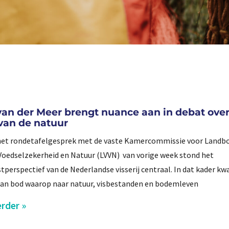
van der Meer brengt nuance aan in debat ove
 van de natuur
het rondetafelgesprek met de vaste Kamercommissie voor Landb
, Voedselzekerheid en Natuur (LVVN) van vorige week stond het
perspectief van de Nederlandse visserij centraal. In dat kader k
an bod waarop naar natuur, visbestanden en bodemleven
rder »