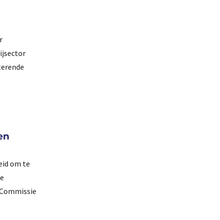
r
ijsector
sterende
en
eid om te
te
e Commissie