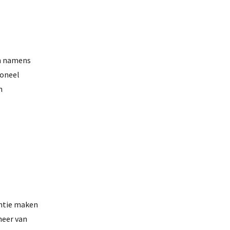
en namens
ioneel
n
entie maken
heer van