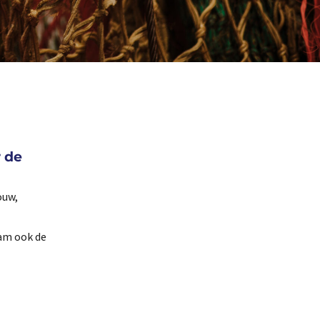
r de
ouw,
wam ook de