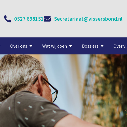
0527 698151
Secretariaat@vissersbond.nl
Over ons
Wat wij doen
Dossiers
Over vi