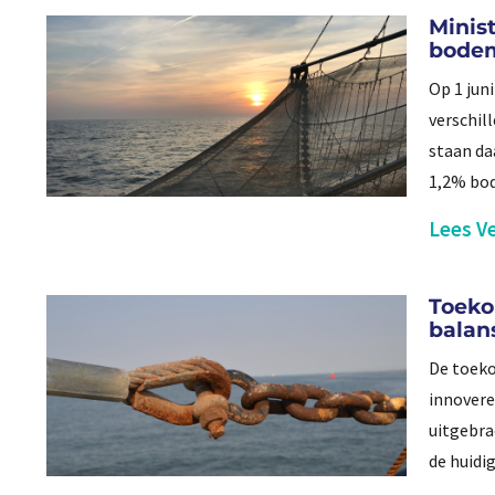
Minist
bode
Op 1 jun
verschil
staan da
1,2% bo
Lees Ve
Toekom
balan
De toeko
innovere
uitgebra
de huidi