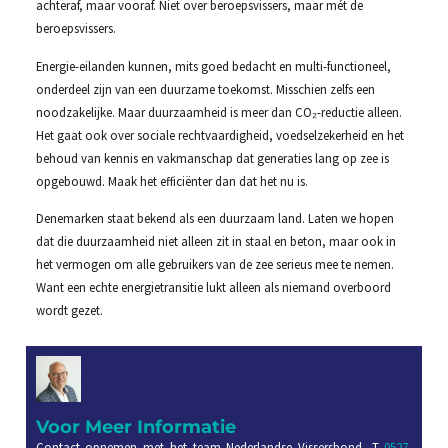
achteraf, maar vooraf. Niet over beroepsvissers, maar mét de
beroepsvissers.
Energie-eilanden kunnen, mits goed bedacht en multi-functioneel,
onderdeel zijn van een duurzame toekomst. Misschien zelfs een
noodzakelijke. Maar duurzaamheid is meer dan CO₂-reductie alleen.
Het gaat ook over sociale rechtvaardigheid, voedselzekerheid en het
behoud van kennis en vakmanschap dat generaties lang op zee is
opgebouwd. Maak het efficiënter dan dat het nu is.
Denemarken staat bekend als een duurzaam land. Laten we hopen
dat die duurzaamheid niet alleen zit in staal en beton, maar ook in
het vermogen om alle gebruikers van de zee serieus mee te nemen.
Want een echte energietransitie lukt alleen als niemand overboord
wordt gezet.
Voor Meer Informatie
Contact opnemen met het team Nederlandse Vissersbond, T
0527-