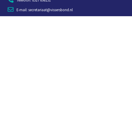
Telefoon: 0527 698151
E-mail: secretariaat@vissersbond.nl
Adres: Het spijk 20, 8321 WT Urk
Aanmelden voor weekjournaal