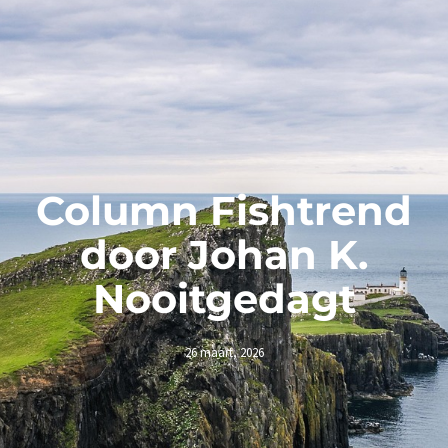
Column Fishtrend
door Johan K.
Nooitgedagt
26 maart, 2026