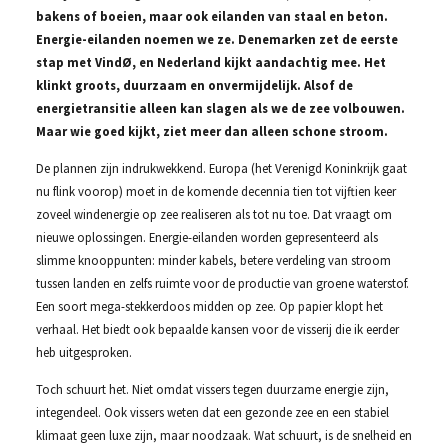
bakens of boeien, maar ook eilanden van staal en beton.
Energie-eilanden noemen we ze. Denemarken zet de eerste
stap met VindØ, en Nederland kijkt aandachtig mee. Het
klinkt groots, duurzaam en onvermijdelijk. Alsof de
energietransitie alleen kan slagen als we de zee volbouwen.
Maar wie goed kijkt, ziet meer dan alleen schone stroom.
De plannen zijn indrukwekkend. Europa (het Verenigd Koninkrijk gaat
nu flink voorop) moet in de komende decennia tien tot vijftien keer
zoveel windenergie op zee realiseren als tot nu toe. Dat vraagt om
nieuwe oplossingen. Energie-eilanden worden gepresenteerd als
slimme knooppunten: minder kabels, betere verdeling van stroom
tussen landen en zelfs ruimte voor de productie van groene waterstof.
Een soort mega-stekkerdoos midden op zee. Op papier klopt het
verhaal. Het biedt ook bepaalde kansen voor de visserij die ik eerder
heb uitgesproken.
Toch schuurt het. Niet omdat vissers tegen duurzame energie zijn,
integendeel. Ook vissers weten dat een gezonde zee en een stabiel
klimaat geen luxe zijn, maar noodzaak. Wat schuurt, is de snelheid en