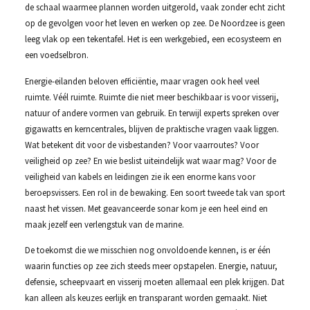
de schaal waarmee plannen worden uitgerold, vaak zonder echt zicht
op de gevolgen voor het leven en werken op zee. De Noordzee is geen
leeg vlak op een tekentafel. Het is een werkgebied, een ecosysteem en
een voedselbron.
Energie-eilanden beloven efficiëntie, maar vragen ook heel veel
ruimte. Véél ruimte. Ruimte die niet meer beschikbaar is voor visserij,
natuur of andere vormen van gebruik. En terwijl experts spreken over
gigawatts en kerncentrales, blijven de praktische vragen vaak liggen.
Wat betekent dit voor de visbestanden? Voor vaarroutes? Voor
veiligheid op zee? En wie beslist uiteindelijk wat waar mag? Voor de
veiligheid van kabels en leidingen zie ik een enorme kans voor
beroepsvissers. Een rol in de bewaking. Een soort tweede tak van sport
naast het vissen. Met geavanceerde sonar kom je een heel eind en
maak jezelf een verlengstuk van de marine.
De toekomst die we misschien nog onvoldoende kennen, is er één
waarin functies op zee zich steeds meer opstapelen. Energie, natuur,
defensie, scheepvaart en visserij moeten allemaal een plek krijgen. Dat
kan alleen als keuzes eerlijk en transparant worden gemaakt. Niet