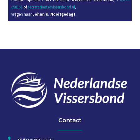
698151
of
secretariaat@vissersbond.nl
,
vragen naar
Johan K. Nooitgedagt
.
Contact