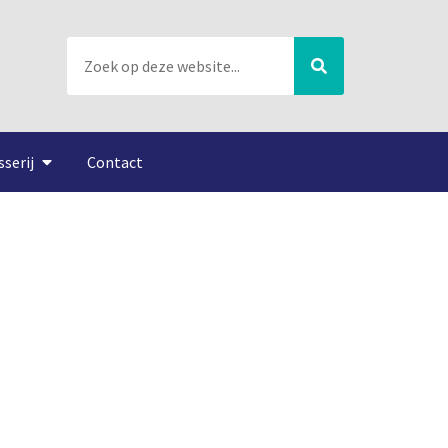
sserij
Contact