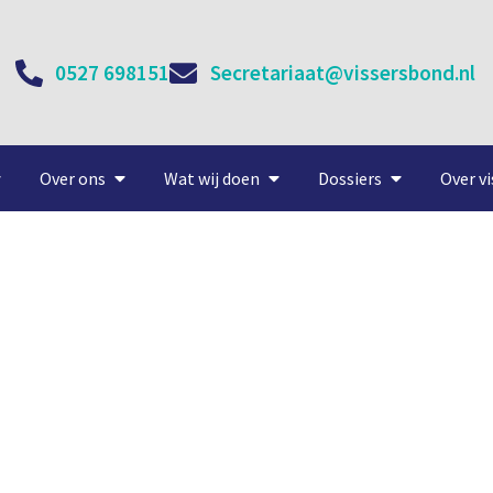
0527 698151
Secretariaat@vissersbond.nl
Over ons
Wat wij doen
Dossiers
Over vi
Dik omzetrecord
18 januari, 2022