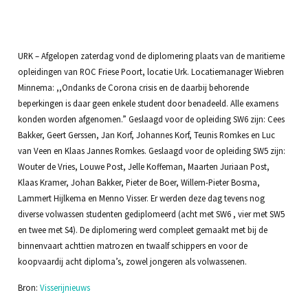
URK – Afgelopen zaterdag vond de diplomering plaats van de maritieme
opleidingen van ROC Friese Poort, locatie Urk. Locatiemanager Wiebren
Minnema: ,,Ondanks de Corona crisis en de daarbij behorende
beperkingen is daar geen enkele student door benadeeld. Alle examens
konden worden afgenomen.” Geslaagd voor de opleiding SW6 zijn: Cees
Bakker, Geert Gerssen, Jan Korf, Johannes Korf, Teunis Romkes en Luc
van Veen en Klaas Jannes Romkes. Geslaagd voor de opleiding SW5 zijn:
Wouter de Vries, Louwe Post, Jelle Koffeman, Maarten Juriaan Post,
Klaas Kramer, Johan Bakker, Pieter de Boer, Willem-Pieter Bosma,
Lammert Hijlkema en Menno Visser. Er werden deze dag tevens nog
diverse volwassen studenten gediplomeerd (acht met SW6 , vier met SW5
en twee met S4). De diplomering werd compleet gemaakt met bij de
binnenvaart achttien matrozen en twaalf schippers en voor de
koopvaardij acht diploma’s, zowel jongeren als volwassenen.
Bron:
Visserijnieuws