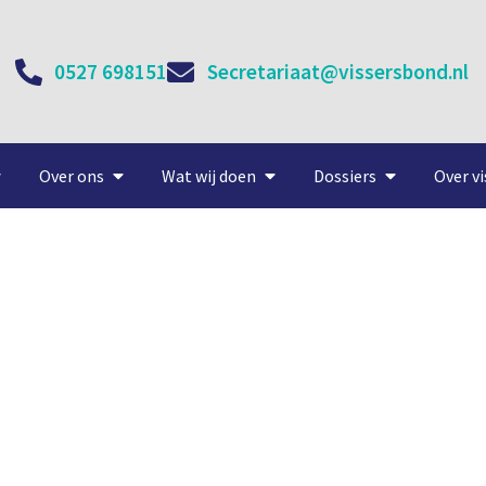
0527 698151
Secretariaat@vissersbond.nl
Over ons
Wat wij doen
Dossiers
Over vi
‘Dit doet zeer’