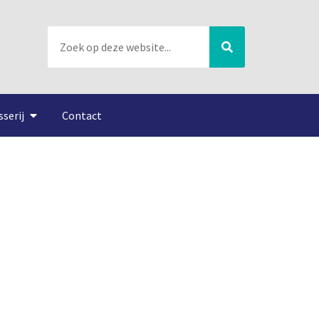
sserij
Contact