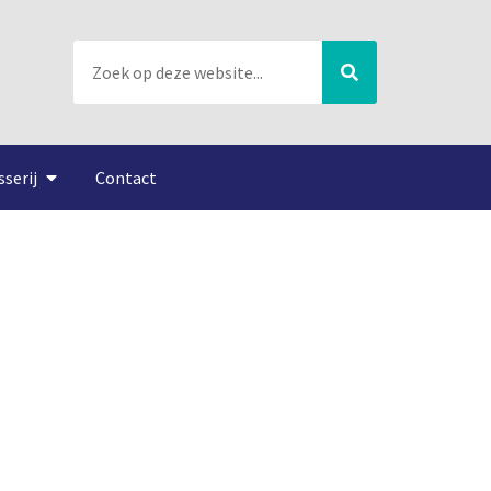
sserij
Contact
ijopleiding