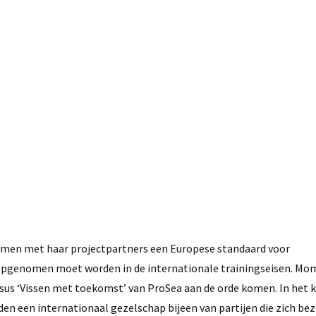
24 november, 2021
amen met haar projectpartners een Europese standaard voor
 opgenomen moet worden in de internationale trainingseisen. Mom
rsus ‘Vissen met toekomst’ van ProSea aan de orde komen. In het k
en een internationaal gezelschap bijeen van partijen die zich be