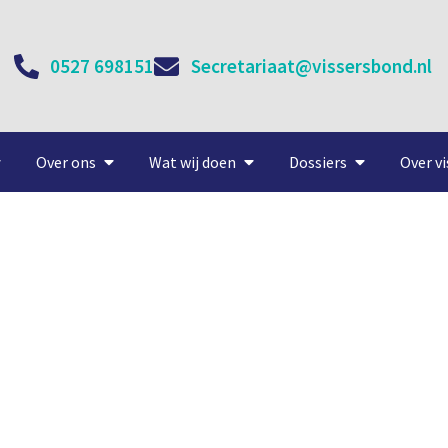
0527 698151
Secretariaat@vissersbond.nl
Over ons
Wat wij doen
Dossiers
Over vi
idstraining moet in visser