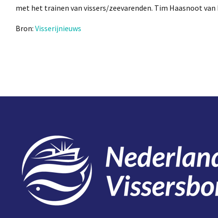
met het trainen van vissers/zeevarenden. Tim Haasnoot van 
Bron:
Visserijnieuws