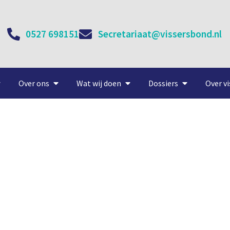
0527 698151
Secretariaat@vissersbond.nl
Over ons
Wat wij doen
Dossiers
Over vi
 akoestische apparatuur 
18 maart, 2021