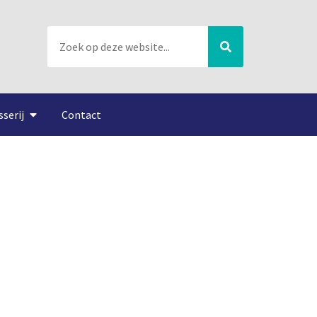
sserij
Contact
in Marsdiep