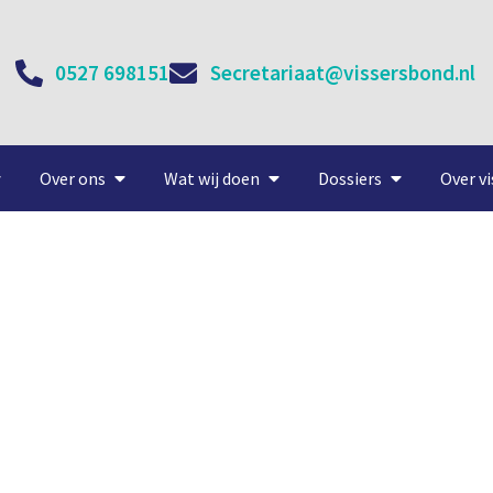
0527 698151
Secretariaat@vissersbond.nl
Over ons
Wat wij doen
Dossiers
Over vi
Klaar om geknipt te worde
1 april, 2021