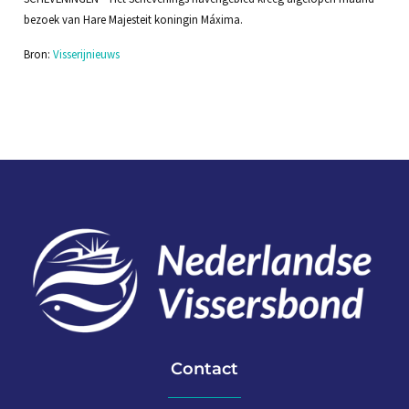
bezoek van Hare Majesteit koningin Máxima.
Bron:
Visserijnieuws
Contact