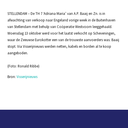
STELLENDAM – De TH 7 ‘Adriana Maria’ van A.P. Baaij en Zn. is in
afwachting van verkoop naar Engeland vorige week in de Buitenhaven
van Stellendam met behulp van Coöperatie Westvoorn leeggehaald.
Woensdag 13 oktober werd voor het laatst verkocht op Scheveningen,
waar de Zeeuwse Eurokotter een van de trouwste aanvoerders was. Baaij
stopt. Via Visserijnieuws werden netten, kabels en borden al te koop
aangeboden.
(Foto: Ronald Ribbe)
Bron:
Visserijnieuws