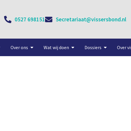
0527 698151
Secretariaat@vissersbond.nl
Over ons
Wat wij doen
Dossiers
Over vi
atjescampagne vlot verlo
16 juli, 2021