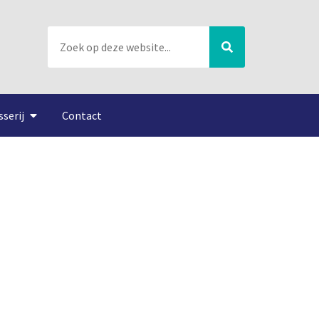
sserij
Contact
pen