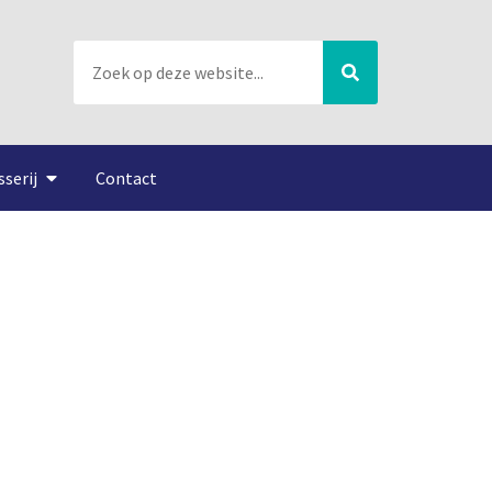
sserij
Contact