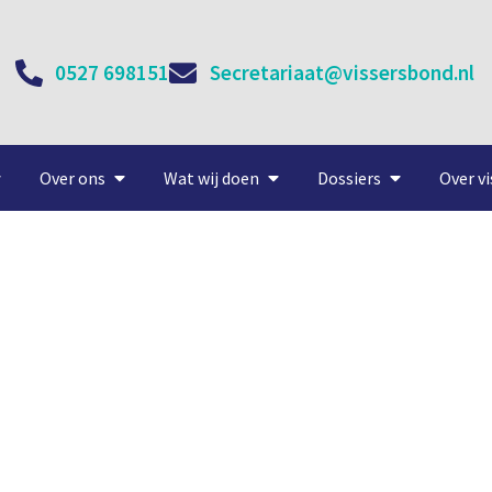
0527 698151
Secretariaat@vissersbond.nl
Over ons
Wat wij doen
Dossiers
Over vi
Marco 40 jaar op zee