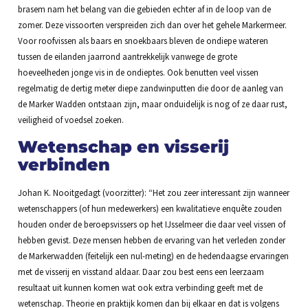
brasem nam het belang van die gebieden echter af in de loop van de
zomer. Deze vissoorten verspreiden zich dan over het gehele Markermeer.
Voor roofvissen als baars en snoekbaars bleven de ondiepe wateren
tussen de eilanden jaarrond aantrekkelijk vanwege de grote
hoeveelheden jonge vis in de ondieptes. Ook benutten veel vissen
regelmatig de dertig meter diepe zandwinputten die door de aanleg van
de Marker Wadden ontstaan zijn, maar onduidelijk is nog of ze daar rust,
veiligheid of voedsel zoeken.
Wetenschap en visserij
verbinden
Johan K. Nooitgedagt (voorzitter): “Het zou zeer interessant zijn wanneer
wetenschappers (of hun medewerkers) een kwalitatieve enquête zouden
houden onder de beroepsvissers op het IJsselmeer die daar veel vissen of
hebben gevist. Deze mensen hebben de ervaring van het verleden zonder
de Markerwadden (feitelijk een nul-meting) en de hedendaagse ervaringen
met de visserij en visstand aldaar. Daar zou best eens een leerzaam
resultaat uit kunnen komen wat ook extra verbinding geeft met de
wetenschap. Theorie en praktijk komen dan bij elkaar en dat is volgens