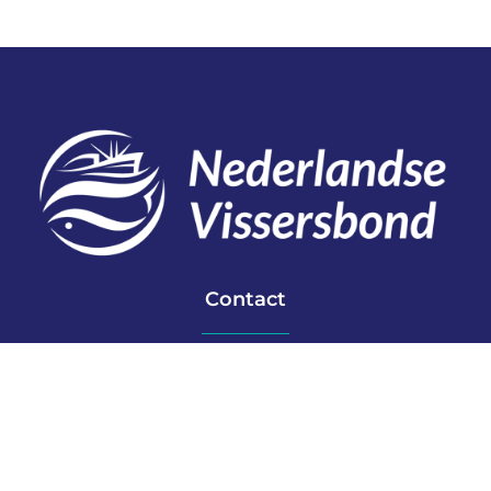
Contact
Telefoon: 0527 698151
E-mail: secretariaat@vissersbond.nl
Adres: Het spijk 20, 8321 WT Urk