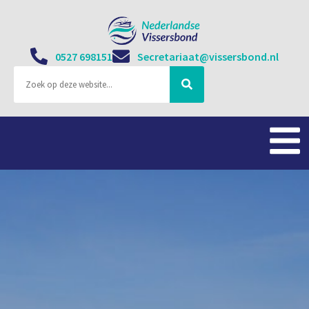
0527 698151
Secretariaat@vissersbond.nl