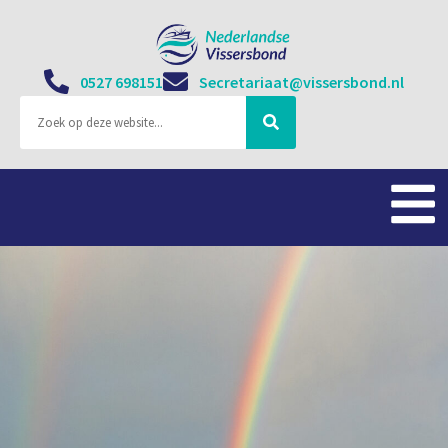
0527 698151
Secretariaat@vissersbond.nl