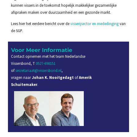
kunnen vissers in de toekomst hopelijk makkelijker gezamenlijke
afspraken maken over duurzaamheid en een gezonde markt.
Lees hier het eerdere bericht over de
visserijsector en mededinging
van
de SGP.
Voor Meer Informatie
Contact opnemen met het team Nederlandse
Vissersbond, T
0527-698151
of
secretariaat@vissersbond.nl
,
vragen naar
Johan K. Nooitgedagt
of
Amerik
Schuitemaker
.