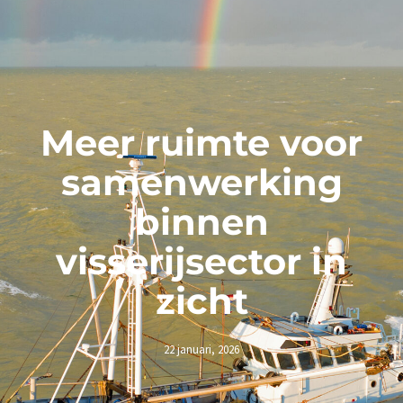
Meer ruimte voor
samenwerking
binnen
visserijsector in
zicht
22 januari, 2026