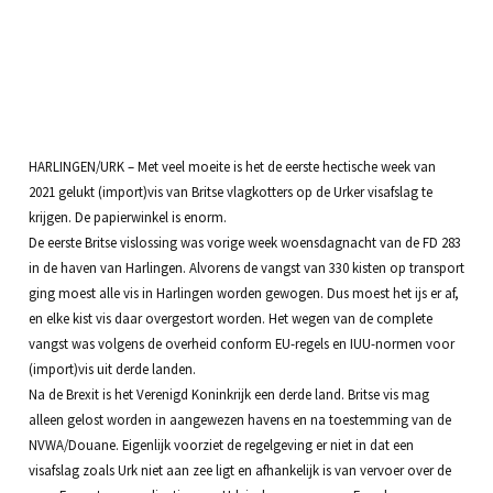
HARLINGEN/URK – Met veel moeite is het de eerste hectische week van
2021 gelukt (import)vis van Britse vlagkotters op de Urker visafslag te
krijgen. De papierwinkel is enorm.
De eerste Britse vislossing was vorige week woensdagnacht van de FD 283
in de haven van Harlingen. Alvorens de vangst van 330 kisten op transport
ging moest alle vis in Harlingen worden gewogen. Dus moest het ijs er af,
en elke kist vis daar overgestort worden. Het wegen van de complete
vangst was volgens de overheid conform EU-regels en IUU-normen voor
(import)vis uit derde landen.
Na de Brexit is het Verenigd Koninkrijk een derde land. Britse vis mag
alleen gelost worden in aangewezen havens en na toestemming van de
NVWA/Douane. Eigenlijk voorziet de regelgeving er niet in dat een
visafslag zoals Urk niet aan zee ligt en afhankelijk is van vervoer over de