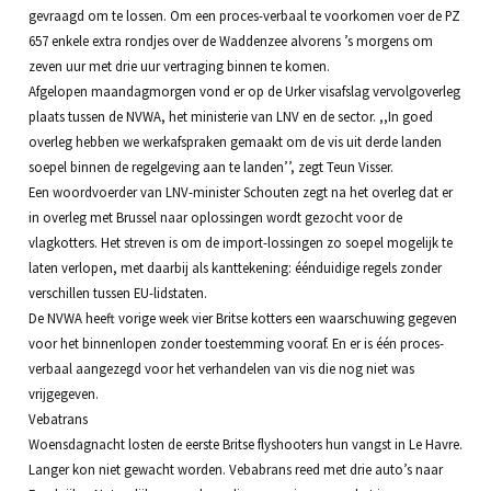
gevraagd om te lossen. Om een proces-verbaal te voorkomen voer de PZ
657 enkele extra rondjes over de Waddenzee alvorens ’s morgens om
zeven uur met drie uur vertraging binnen te komen.
Afgelopen maandagmorgen vond er op de Urker visafslag vervolgoverleg
plaats tussen de NVWA, het ministerie van LNV en de sector. ,,In goed
overleg hebben we werkafspraken gemaakt om de vis uit derde landen
soepel binnen de regelgeving aan te landen’’, zegt Teun Visser.
Een woordvoerder van LNV-minister Schouten zegt na het overleg dat er
in overleg met Brussel naar oplossingen wordt gezocht voor de
vlagkotters. Het streven is om de import-lossingen zo soepel mogelijk te
laten verlopen, met daarbij als kanttekening: éénduidige regels zonder
verschillen tussen EU-lidstaten.
De NVWA heeft vorige week vier Britse kotters een waarschuwing gegeven
voor het binnenlopen zonder toestemming vooraf. En er is één proces-
verbaal aangezegd voor het verhandelen van vis die nog niet was
vrijgegeven.
Vebatrans
Woensdagnacht losten de eerste Britse flyshooters hun vangst in Le Havre.
Langer kon niet gewacht worden. Vebabrans reed met drie auto’s naar