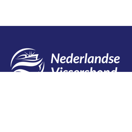
Contact
Telefoon: 0527 698151
E-mail: secretariaat@vissersbond.nl
Adres: Het spijk 20, 8321 WT Urk