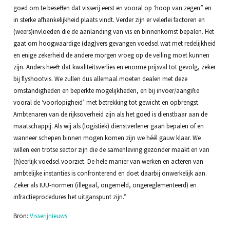
goed om te beseffen dat visserij eerst en vooral op ‘hoop van zegen” en
in sterke afhankelijkheid plaats vindt. Verder zijn er velerlei factoren en
(weers)invloeden die de aanlanding van vis en binnenkomst bepalen. Het
gaat om hoogwaardige (dag)vers gevangen voedsel wat met redelijkheid
en enige zekerheid de andere morgen vroeg op de veiling moet kunnen
zijn. Anders heeft dat kwaliteitsverlies en enorme prijsval tot gevolg, zeker
bij flyshootvis. We zullen dus allemaal moeten dealen met deze
omstandigheden en beperkte mogelijkheden, en bij invoer/aangifte
vooral de ‘voorlopigheid’ met betrekking tot gewicht en opbrengst.
Ambtenaren van de rijksoverheid zijn als het goed is dienstbaar aan de
maatschappij. Als wij als (logistiek) dienstverlener gaan bepalen of en
wanneer schepen binnen mogen komen zijn we héél gauw klaar. We
willen een trotse sector zijn die de samenleving gezonder maakt en van
(h)eerlijk voedsel voorziet. De hele manier van werken en acteren van
ambtelijke instanties is confronterend en doet daarbij onwerkelijk aan.
Zeker als IUU-normen (illegaal, ongemeld, ongereglementeerd) en
infractieprocedures het uitganspunt zijn.”
Bron:
Visserijnieuws