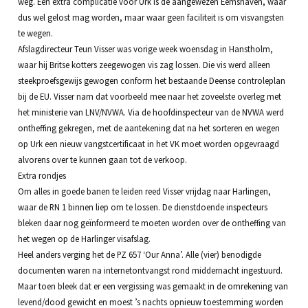
weg. Een extra complicatie voor Urk is de aangewezen Eemshaven, waar
dus wel gelost mag worden, maar waar geen faciliteit is om visvangsten
te wegen.
Afslagdirecteur Teun Visser was vorige week woensdag in Hanstholm,
waar hij Britse kotters zeegewogen vis zag lossen. Die vis werd alleen
steekproefsgewijs gewogen conform het bestaande Deense controleplan
bij de EU. Visser nam dat voorbeeld mee naar het zoveelste overleg met
het ministerie van LNV/NVWA. Via de hoofdinspecteur van de NVWA werd
ontheffing gekregen, met de aantekening dat na het sorteren en wegen
op Urk een nieuw vangstcertificaat in het VK moet worden opgevraagd
alvorens over te kunnen gaan tot de verkoop.
Extra rondjes
Om alles in goede banen te leiden reed Visser vrijdag naar Harlingen,
waar de RN 1 binnen liep om te lossen. De dienstdoende inspecteurs
bleken daar nog geïnformeerd te moeten worden over de ontheffing van
het wegen op de Harlinger visafslag.
Heel anders verging het de PZ 657 ‘Our Anna’. Alle (vier) benodigde
documenten waren na internetontvangst rond middernacht ingestuurd.
Maar toen bleek dat er een vergissing was gemaakt in de omrekening van
levend/dood gewicht en moest ’s nachts opnieuw toestemming worden