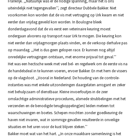
Frankrijk. ,,Natuurlijk was er de nodige spanning, maar het is ons
uiteindelijk niet tegengevallen’’, zegt directeur Dubbele Bakker. Niet
voorkomen kon worden dat de vis met vertraging op Urk kwam en niet
eerder dan vrijdag geveild kon worden. In Boulogne bleek
donderdagavond dat de vis eerst een veterinaire keuring moest
ondergaan alvorens op transport naar Urk te mogen. Die keuring kon
niet eerder dan vrijdagmorgen plaats vinden, en de verkoop derhalve pas
op maandag. ,,Het is dus geen gelopen race. Er kunnen nog altijd
onredelijke vertragingen ontstaan, met enorme prijsval tot geval.’’
Het was een hectische week met veel bel- en regelwerk om de eerste vis na
de handelsdeal in te kunnen voeren, ervoer Bakker. En met hem de vissers
op de vlagvloot. ,,Vooral in Nederland. De houding van de controle-
instanties was met enkele uitzonderingen daargelaten arrogant en zeker
niet behulpzaam of dienstbaar. Kleine invoerfoutjes in de zeer
omslachtige administratieve procedures, alsmede strubbelingen met het
verzenden en de benodigde terugkoppeling(en) leiden meteen tot
waarschuwingen en boetes. Schepen mochten zonder goedkeuring de
haven niet invaren, wat in sommige gevallen resulteerde in onveilige
situaties en het uren voor de kust blijven steken.’’
Bakker moet wat van het hart. ,,In onze maakbare samenleving is het