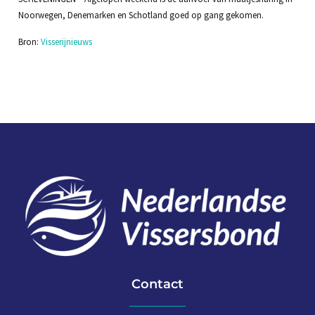
Noorwegen, Denemarken en Schotland goed op gang gekomen.
Bron:
Visserijnieuws
Contact