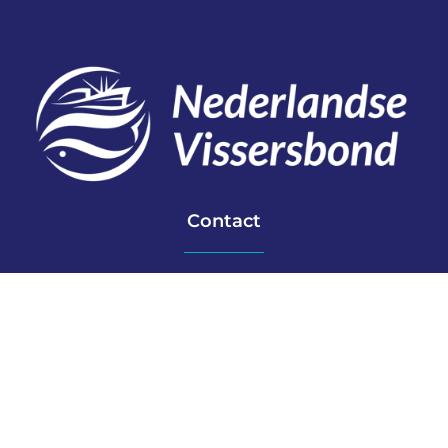
Contact
Telefoon: 0527 698151
E-mail: secretariaat@vissersbond.nl
Adres: Het spijk 20, 8321 WT Urk