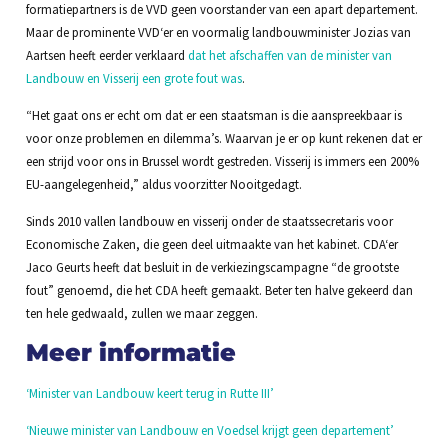
formatiepartners is de VVD geen voorstander van een apart departement.
Maar de prominente VVD‘er en voormalig landbouwminister Jozias van
Aartsen heeft eerder verklaard
dat het afschaffen van de minister van
Landbouw en Visserij een grote fout was
.
“Het gaat ons er echt om dat er een staatsman is die aanspreekbaar is
voor onze problemen en dilemma’s. Waarvan je er op kunt rekenen dat er
een strijd voor ons in Brussel wordt gestreden. Visserij is immers een 200%
EU-aangelegenheid,” aldus voorzitter Nooitgedagt.
Sinds 2010 vallen landbouw en visserij onder de staatssecretaris voor
Economische Zaken, die geen deel uitmaakte van het kabinet. CDA‘er
Jaco Geurts heeft dat besluit in de verkiezingscampagne “de grootste
fout” genoemd, die het CDA heeft gemaakt. Beter ten halve gekeerd dan
ten hele gedwaald, zullen we maar zeggen.
Meer informatie
‘Minister van Landbouw keert terug in Rutte III’
‘Nieuwe minister van Landbouw en Voedsel krijgt geen departement’