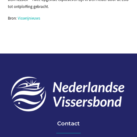
tot ontploffing gebracht.
Bron:
Visserijnieuws
Contact