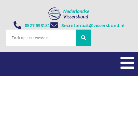
0527 698151
Secretariaat@vissersbond.nl
Padmos bouwt drie