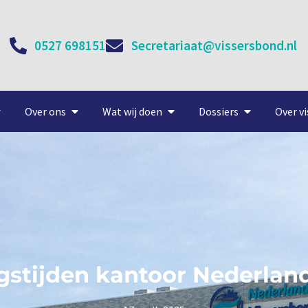
0527 698151
Secretariaat@vissersbond.nl
Over ons
Wat wij doen
Dossiers
Over vi
gstijden kantoor Nederlan