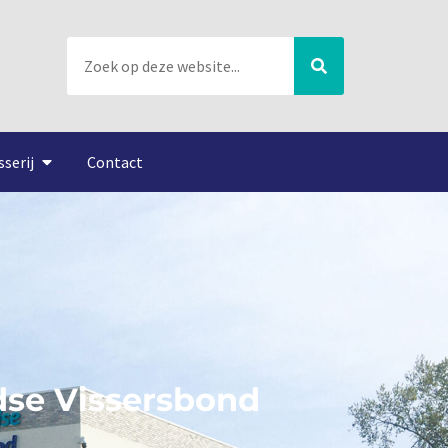
sserij
Contact
dse Vissersbond