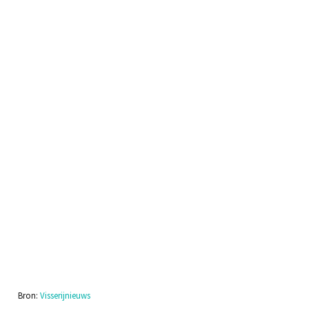
Protestactie EMK
13 augustus, 2021
Bron:
Visserijnieuws