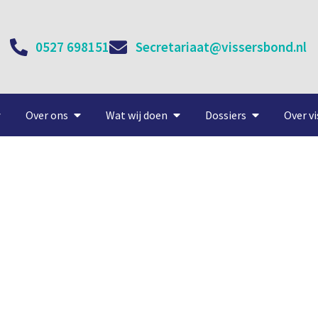
0527 698151
Secretariaat@vissersbond.nl
Over ons
Wat wij doen
Dossiers
Over vi
GP) volledig lid van Visser
17 februari, 2020