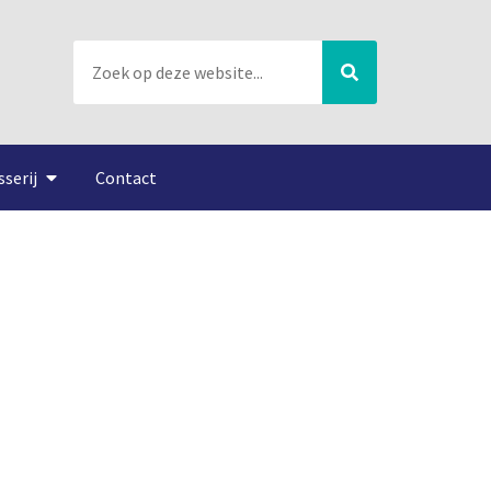
sserij
Contact
ijcommissie