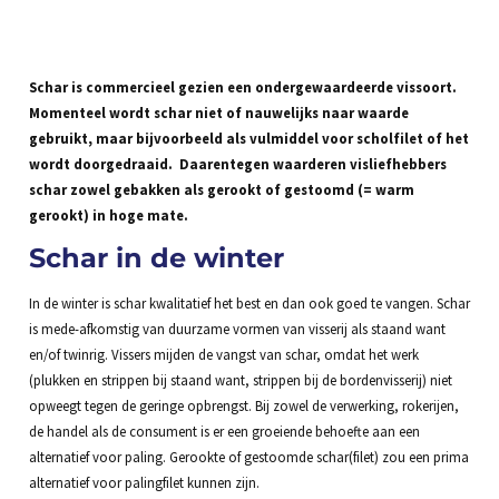
Schar is commercieel gezien een ondergewaardeerde vissoort.
Momenteel wordt schar niet of nauwelijks naar waarde
gebruikt, maar bijvoorbeeld als vulmiddel voor scholfilet of het
wordt doorgedraaid. Daarentegen waarderen visliefhebbers
schar zowel gebakken als gerookt of gestoomd (= warm
gerookt) in hoge mate.
Schar in de winter
In de winter is schar kwalitatief het best en dan ook goed te vangen. Schar
is mede-afkomstig van duurzame vormen van visserij als staand want
en/of twinrig. Vissers mijden de vangst van schar, omdat het werk
(plukken en strippen bij staand want, strippen bij de bordenvisserij) niet
opweegt tegen de geringe opbrengst. Bij zowel de verwerking, rokerijen,
de handel als de consument is er een groeiende behoefte aan een
alternatief voor paling. Gerookte of gestoomde schar(filet) zou een prima
alternatief voor palingfilet kunnen zijn.