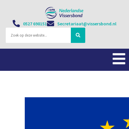
0527 698151
Secretariaat@vissersbond.nl