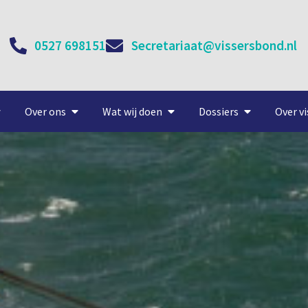
0527 698151
Secretariaat@vissersbond.nl
Over ons
Wat wij doen
Dossiers
Over vi