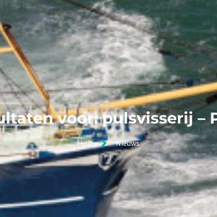
ltaten voor: pulsvisserij – 
Home
Nieuws