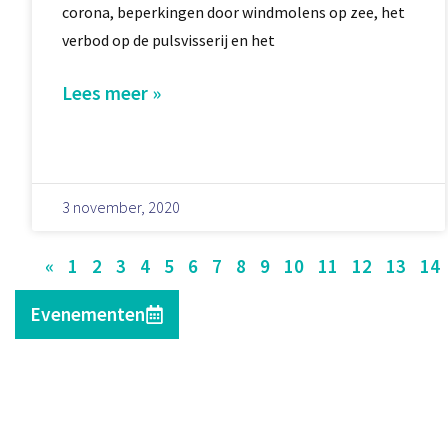
corona, beperkingen door windmolens op zee, het
verbod op de pulsvisserij en het
Lees meer »
3 november, 2020
«
1
2
3
4
5
6
7
8
9
10
11
12
13
14
Evenementen