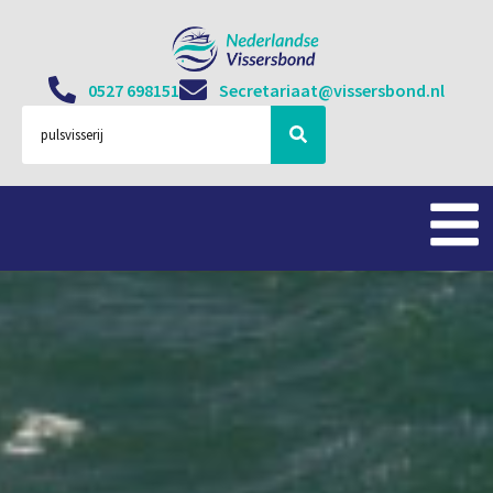
0527 698151
Secretariaat@vissersbond.nl