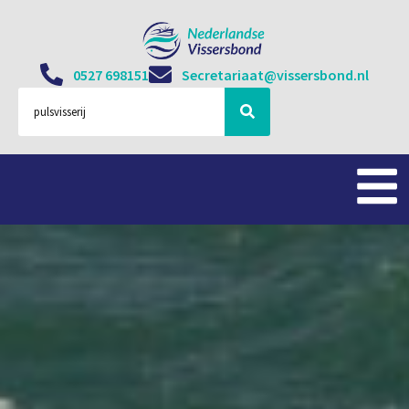
0527 698151
Secretariaat@vissersbond.nl