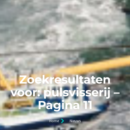
Zoekresultaten
voor: pulsvisserij –
Pagina 11
Home
Nieuws