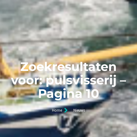
Zoekresultaten
voor: pulsvisserij –
Pagina 10
Home
Nieuws