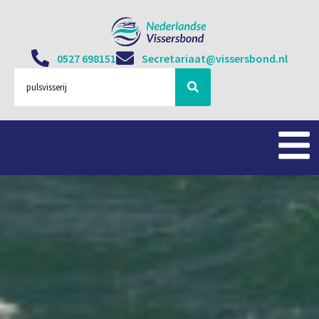
0527 698151
Secretariaat@vissersbond.nl