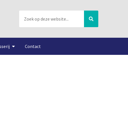
sserij
Contact
schatten