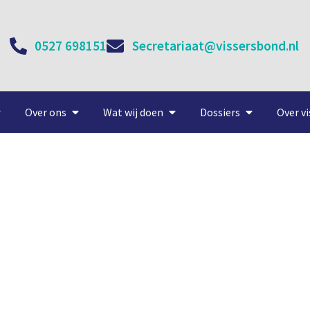
0527 698151
Secretariaat@vissersbond.nl
Over ons
Wat wij doen
Dossiers
Over vi
moet probleem niet onder