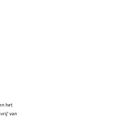
en het
rij’ van