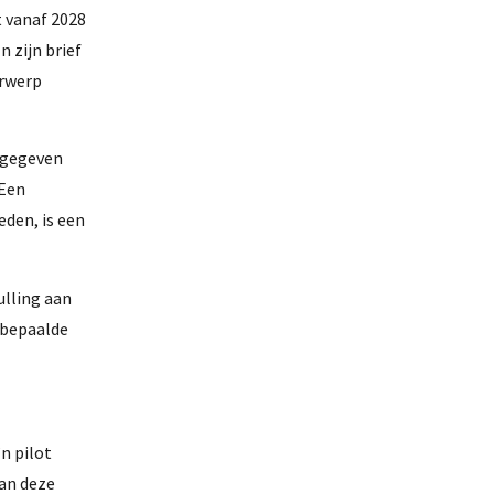
 vanaf 2028
 zijn brief
erwerp
angegeven
“Een
eden, is een
ulling aan
 bepaalde
n pilot
aan deze