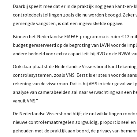
Daarbij speelt mee dat er in de praktijk nog geen kant-en-
controledoelstellingen zoals die nu worden beoogd. Zeker v
gemengde vangsten, is dat een ingewikkelde opgave.
Binnen het Nederlandse EMFAF-programma is ruim € 12 milj
budget gereserveerd op de begroting van LVVN voor de imp
andere bedoeld voor extra capaciteit bij RVO en de NVWA va
Ook daar plaatst de Nederlandse Vissersbond kanttekeningen
controlesystemen, zoals VMS. Eerst is er steun voor de aan
rekening van de visserman. Dat is bij VMS in ieder geval wel 
analyse van camerabeelden zal naar verwachting van een hee
vanuit VMS.”
De Nederlandse Vissersbond blijft de ontwikkelingen rondo
nieuwe controlemaatregelen zorgvuldig, proportioneel en 
gehouden met de praktijk aan boord, de privacy van bemann