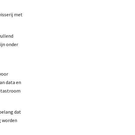
isserij met
vullend
ijn onder
voor
van data en
datastroom
belang dat
g worden