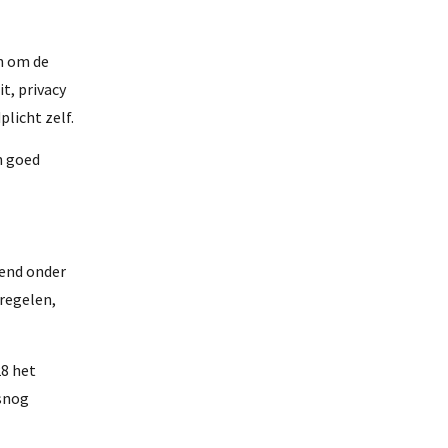
en om de
t, privacy
licht zelf.
n goed
pend onder
regelen,
28 het
lsnog