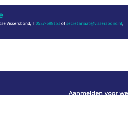
e
se Vissersbond, T
0527-698151
of
secretariaat@vissersbond.nl
,
Aanmelden voor we