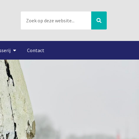
sserij
Contact