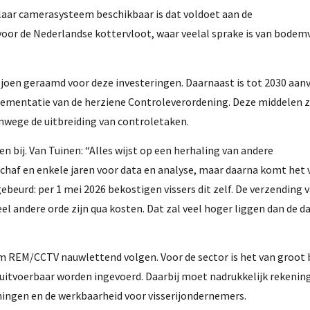
klaar camerasysteem beschikbaar is dat voldoet aan de
oor de Nederlandse kottervloot, waar veelal sprake is van bodemv
oen geraamd voor deze investeringen. Daarnaast is tot 2030 aan
lementatie van de herziene Controleverordening. Deze middelen z
nwege de uitbreiding van controletaken.
 bij. Van Tuinen: “Alles wijst op een herhaling van andere
schaf en enkele jaren voor data en analyse, maar daarna komt het 
gebeurd: per 1 mei 2026 bekostigen vissers dit zelf. De verzending 
l andere orde zijn qua kosten. Dat zal veel hoger liggen dan de 
m REM/CCTV nauwlettend volgen. Voor de sector is het van groot 
uitvoerbaar worden ingevoerd. Daarbij moet nadrukkelijk rekenin
ingen en de werkbaarheid voor visserijondernemers.