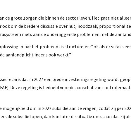
van de grote zorgen die binnen de sector leven. Het gaat niet alle
ook om de bredere discussie over nut, noodzaak, proportionalitei
rasysteem niets aan de onderliggende problemen met de aanlandp
lossing, maar het probleem is structureler. Ook als er straks ee
de aanlandplicht ineens ook werkt.”
ssecretaris dat in 2027 een brede investeringsregeling wordt geo
FAF). Deze regeling is bedoeld voor de aanschaf van controlemaat
 mogelijkheid om in 2027 subsidie aan te vragen, zodat zij per 20
s de subsidie lopen, dan kan later de situatie ontstaan dat zij a