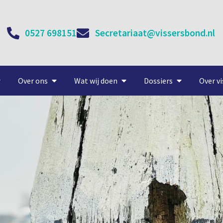
0527 698151
Secretariaat@vissersbond.nl
Over ons
Wat wij doen
Dossiers
Over vi