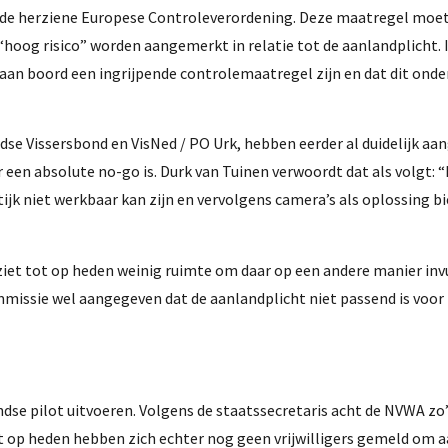
 de herziene Europese Controleverordening. Deze maatregel moet
hoog risico” worden aangemerkt in relatie tot de aanlandplicht. In
aan boord een ingrijpende controlemaatregel zijn en dat dit ond
se Vissersbond en VisNed / PO Urk, hebben eerder al duidelijk a
een absolute no-go is. Durk van Tuinen verwoordt dat als volgt: 
jk niet werkbaar kan zijn en vervolgens camera’s als oplossing bi
ziet tot op heden weinig ruimte om daar op een andere manier inv
ommissie wel aangegeven dat de aanlandplicht niet passend is voor
dse pilot uitvoeren. Volgens de staatssecretaris acht de NVWA zo’
t op heden hebben zich echter nog geen vrijwilligers gemeld om 