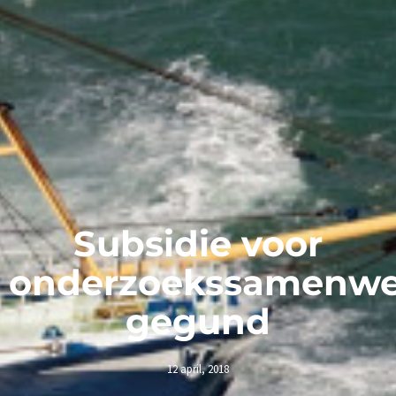
Subsidie voor
onderzoekssamenwe
gegund
12 april, 2018