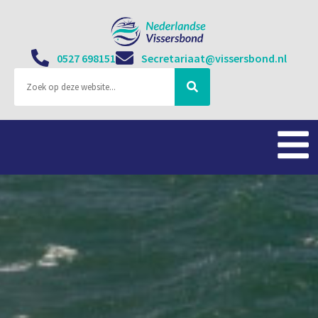
0527 698151
Secretariaat@vissersbond.nl