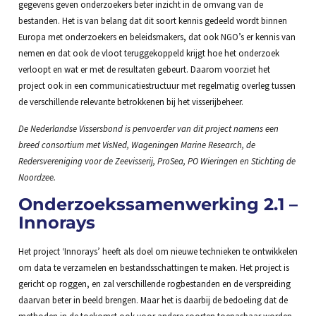
gegevens geven onderzoekers beter inzicht in de omvang van de
bestanden. Het is van belang dat dit soort kennis gedeeld wordt binnen
Europa met onderzoekers en beleidsmakers, dat ook NGO’s er kennis van
nemen en dat ook de vloot teruggekoppeld krijgt hoe het onderzoek
verloopt en wat er met de resultaten gebeurt. Daarom voorziet het
project ook in een communicatiestructuur met regelmatig overleg tussen
de verschillende relevante betrokkenen bij het visserijbeheer.
De Nederlandse Vissersbond is penvoerder van dit project namens een
breed consortium met VisNed, Wageningen Marine Research, de
Redersvereniging voor de Zeevisserij, ProSea, PO Wieringen en Stichting de
Noordzee.
Onderzoekssamenwerking 2.1 –
Innorays
Het project ‘Innorays’ heeft als doel om nieuwe technieken te ontwikkelen
om data te verzamelen en bestandsschattingen te maken. Het project is
gericht op roggen, en zal verschillende rogbestanden en de verspreiding
daarvan beter in beeld brengen. Maar het is daarbij de bedoeling dat de
methoden in de toekomst ook voor andere soorten toepasbaar worden.