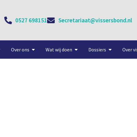
0527 698151
Secretariaat@vissersbond.nl
Over ons
Wat wij doen
Dossiers
Over vi
Uitdagingen zeevisserij
21 april, 2021