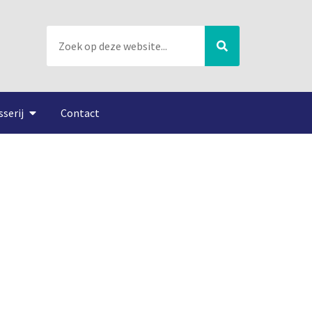
sserij
Contact