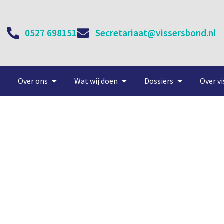
0527 698151
Secretariaat@vissersbond.nl
Over ons
Wat wij doen
Dossiers
Over vi
72 strandt op noordkust Ju
24 juli, 2020