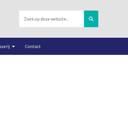
sserij
Contact
tland