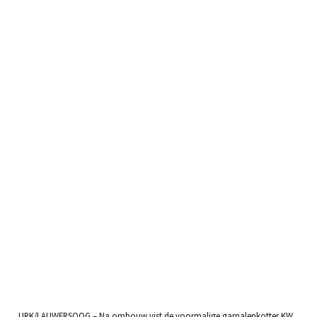
UK 258 ‘Jacoba’ met
krabbenpotten
10 november, 2020
URK/LAUWERSOOG – Na ombouw vist de voormalige garnalenkotter KW