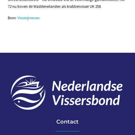
72 nu boven de Waddeneilanden als krabbenvisser UK 258.
Bron:
Visserijnieuws
Contact