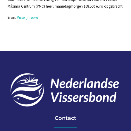
Máxima Centrum (PMC) heeft maandagmorgen 108.500 euro opgebracht.
Bron:
Visserijnieuws
Contact