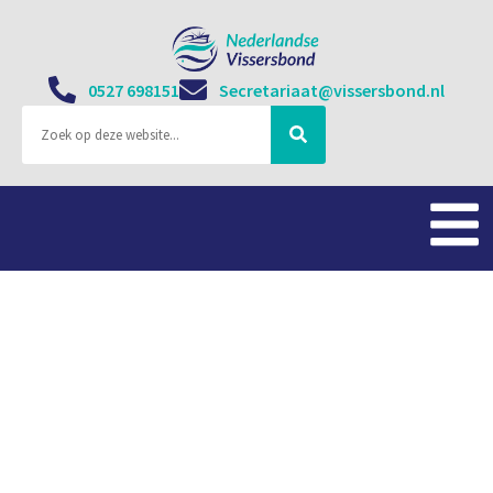
0527 698151
Secretariaat@vissersbond.nl
Veiling meischol