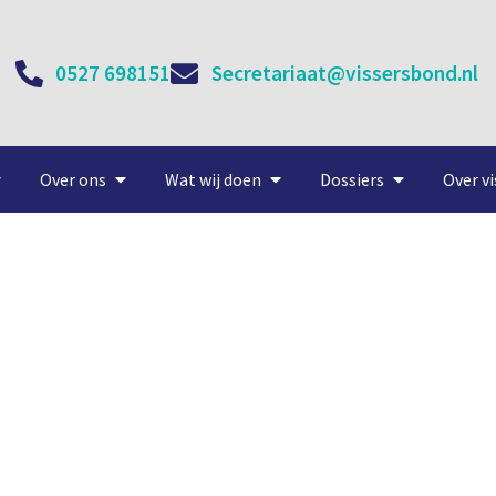
0527 698151
Secretariaat@vissersbond.nl
Over ons
Wat wij doen
Dossiers
Over vi
ervangende nieuwbouw Z 
11 augustus, 2020