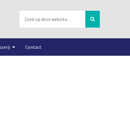
sserij
Contact
99