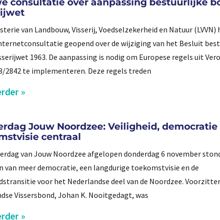
e consultatie over aanpassing bestuurlijke b
rijwet
sterie van Landbouw, Visserij, Voedselzekerheid en Natuur (LVVN) 
nternetconsultatie geopend over de wijziging van het Besluit best
sserijwet 1963. De aanpassing is nodig om Europese regels uit Ver
3/2842 te implementeren. Deze regels treden
rder »
erdag Jouw Noordzee: Veiligheid, democratie
mstvisie centraal
erdag van Jouw Noordzee afgelopen donderdag 6 november stond d
n van meer democratie, een langdurige toekomstvisie en de
idstransitie voor het Nederlandse deel van de Noordzee. Voorzitter
dse Vissersbond, Johan K. Nooitgedagt, was
rder »