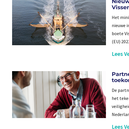
Nieuw
Visse
Het mini
nieuwe i
boete Vi
(EU) 202
Lees Ve
Partn
toeko
De partn
het teke
veilighe
Nederlan
Lees Ve