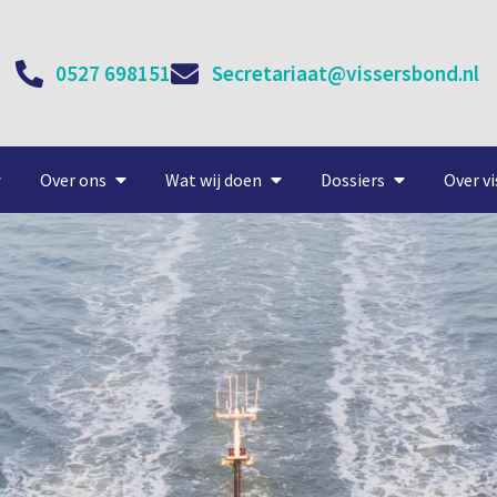
0527 698151
Secretariaat@vissersbond.nl
Over ons
Wat wij doen
Dossiers
Over vi