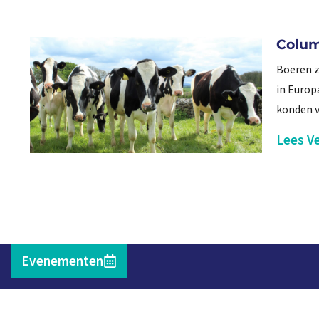
Colum
Boeren z
in Europ
konden vo
Lees Ve
Evenementen