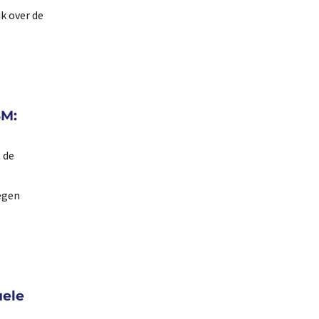
k over de
3M:
t de
egen
uele