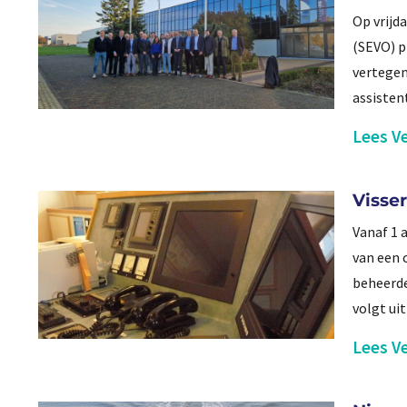
Op vrijd
(SEVO) p
vertegen
assisten
Lees Ve
Visse
Vanaf 1 
van een 
beheerde
volgt ui
Lees Ve