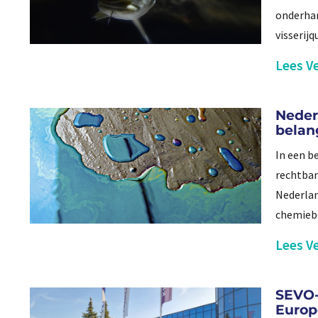
onderhan
visserij
Lees Ve
Neder
belan
In een b
rechtban
Nederlan
chemiebe
Lees Ve
SEVO-
Europ