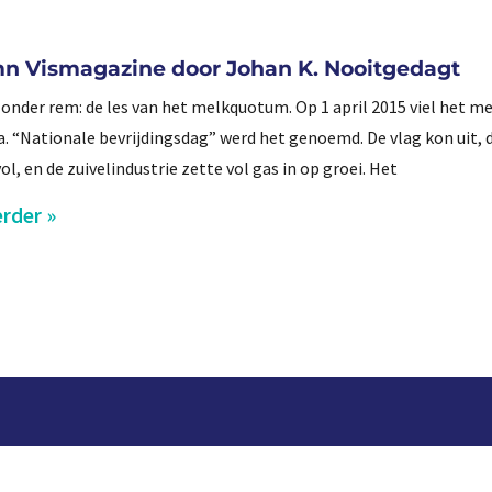
n Vismagazine door Johan K. Nooitgedagt
onder rem: de les van het melkquotum. Op 1 april 2015 viel het 
a. “Nationale bevrijdingsdag” werd het genoemd. De vlag kon uit, 
l, en de zuivelindustrie zette vol gas in op groei. Het
rder »
Aanmelden voor we