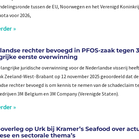
delingsronde tussen de EU, Noorwegen en het Verenigd Koninkrij
quota voor 2026,
rder »
landse rechter bevoegd in PFOS-zaak tegen 
grijke eerste overwinning
elangrijke juridische overwinning voor de Nederlandse visserij heef
k Zeeland-West-Brabant op 12 november 2025 geoordeeld dat de
dse rechter bevoegd is om kennis te nemen van de schadeclaim t
drijven 3M Belgium en 3M Company (Verenigde Staten).
rder »
overleg op Urk bij Kramer’s Seafood over act
ese en sectorale thema’s