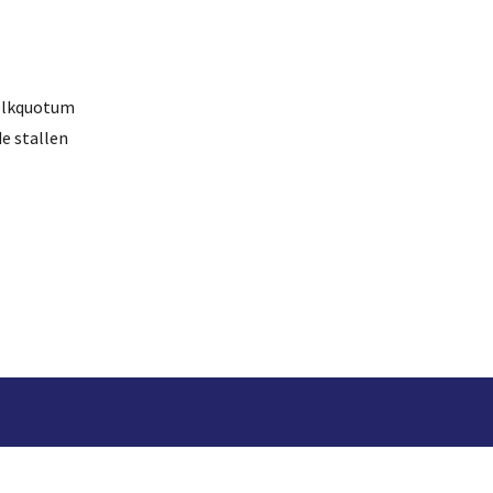
melkquotum
de stallen
ekjournaal