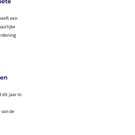
oete
heeft een
uurlijke
ordening
 en
it jaar in
 van de