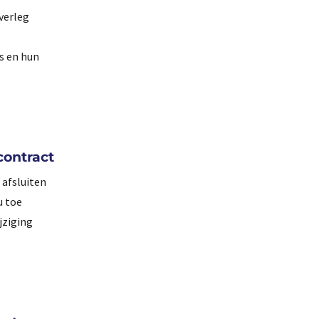
verleg
s en hun
contract
 afsluiten
u toe
jziging