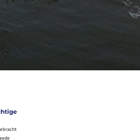
chtige
gebracht
weede