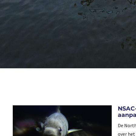
NSAC-
aanp
De North
over het