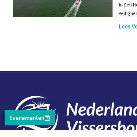
in Den H
Veilighe
Lees Ve
Evenementen