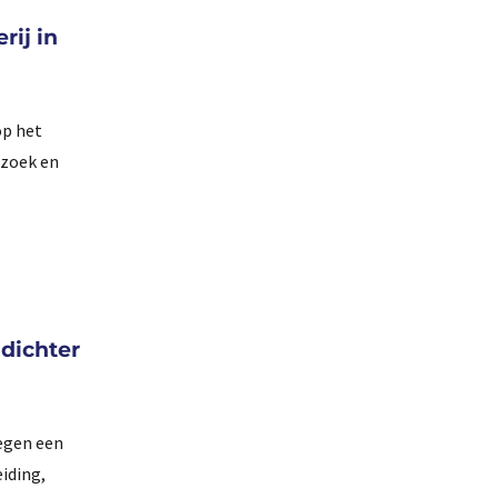
rij in
op het
rzoek en
 dichter
egen een
eiding,