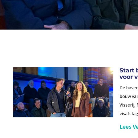
Start
voor v
De haven
bouw van
Visserij
visafsla
Lees Ve