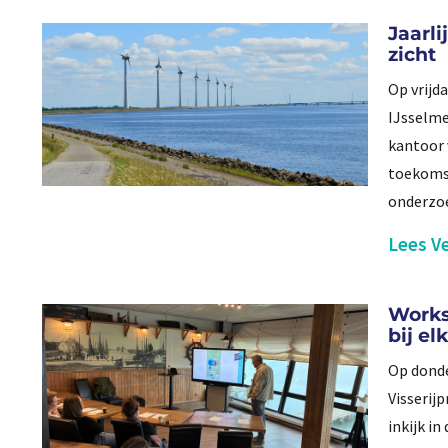
Jaarl
zicht
Op vrijd
IJsselme
kantoor 
toekomst
onderzo
Lees Ve
Worksh
bij el
Op dond
Visserij
inkijk in