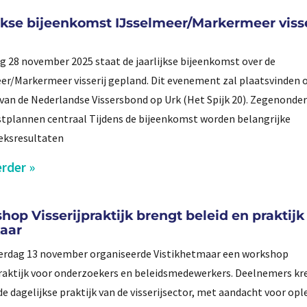
ijkse bijeenkomst IJsselmeer/Markermeer visse
ag 28 november 2025 staat de jaarlijkse bijeenkomst over de
er/Markermeer visserij gepland. Dit evenement zal plaatsvinden 
van de Nederlandse Vissersbond op Urk (Het Spijk 20). Zegenonde
plannen centraal Tijdens de bijeenkomst worden belangrijke
eksresultaten
rder »
op Visserijpraktijk brengt beleid en praktijk
kaar
erdag 13 november organiseerde Vistikhetmaar een workshop
praktijk voor onderzoekers en beleidsmedewerkers. Deelnemers kr
 de dagelijkse praktijk van de visserijsector, met aandacht voor opl