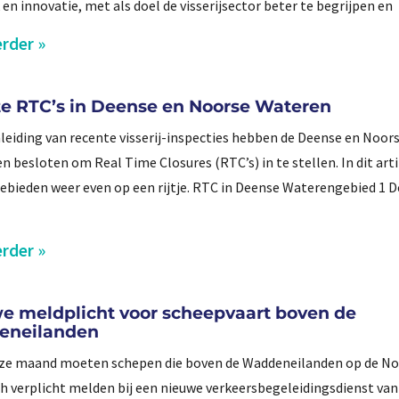
 en innovatie, met als doel de visserijsector beter te begrijpen en
rder »
e RTC’s in Deense en Noorse Wateren
leiding van recente visserij-inspecties hebben de Deense en Noor
n besloten om Real Time Closures (RTC’s) in te stellen. In dit art
gebieden weer even op een rijtje. RTC in Deense Waterengebied 1 
rder »
e meldplicht voor scheepvaart boven de
eneilanden
eze maand moeten schepen die boven de Waddeneilanden op de N
ch verplicht melden bij een nieuwe verkeersbegeleidingsdienst va