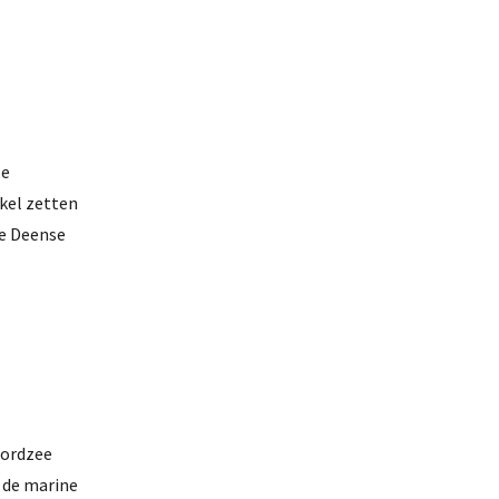
se
ikel zetten
De Deense
oordzee
n de marine