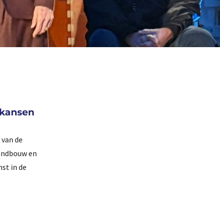
 kansen
 van de
Landbouw en
st in de