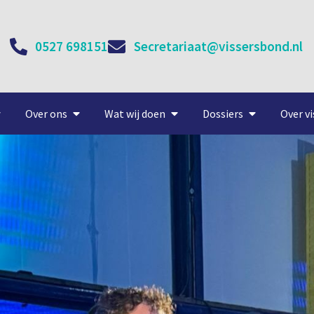
0527 698151
Secretariaat@vissersbond.nl
Over ons
Wat wij doen
Dossiers
Over vi