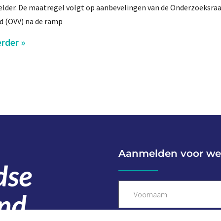
elder. De maatregel volgt op aanbevelingen van de Onderzoeksra
id (OVV) na de ramp
rder »
Aanmelden voor we