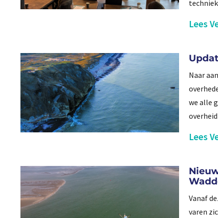
techniek
Lees Ve
Updat
Naar aan
overhede
we alle 
overheid
Lees Ve
Nieuw
Wadd
Vanaf d
varen zi