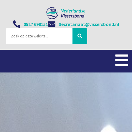
0527 698151
Secretariaat@vissersbond.nl