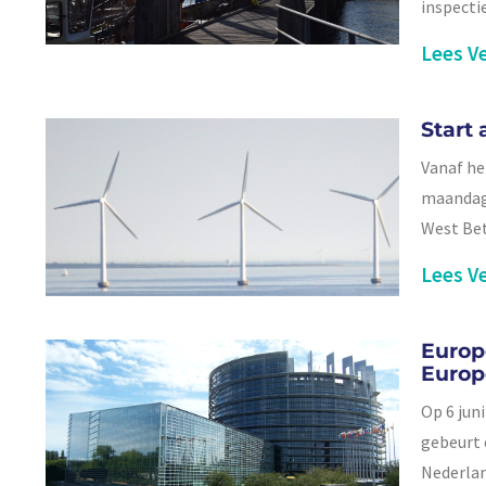
inspecti
Lees Ve
Start
Vanaf he
maandag 
West Bet
Lees Ve
Europ
Europ
Op 6 jun
gebeurt e
Nederlan