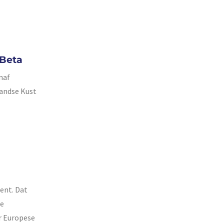
 Beta
naf
landse Kust
ent. Dat
de
r Europese