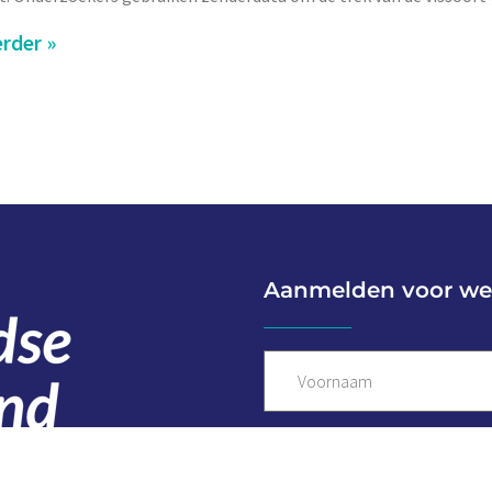
rder »
Aanmelden voor we