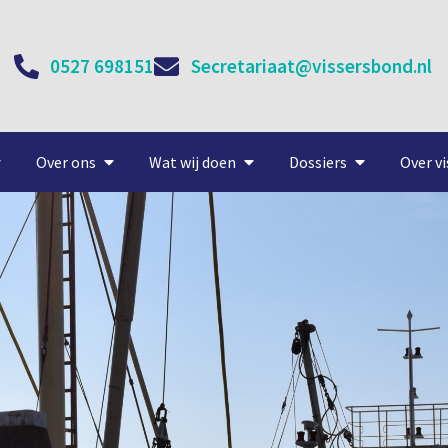
0527 698151
Secretariaat@vissersbond.nl
Over ons
Wat wij doen
Dossiers
Over vi