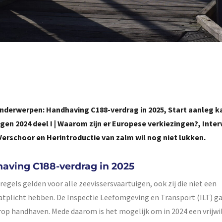
nderwerpen: Handhaving C188-verdrag in 2025, Start aanleg k
en 2024 deel I | Waarom zijn er Europese verkiezingen?, Inte
erschoor en Herintroductie van zalm wil nog niet lukken.
aving C188-verdrag in 2025
regels gelden voor alle zeevissersvaartuigen, ook zij die niet een
aatplicht hebben. De Inspectie Leefomgeving en Transport (ILT) g
rop handhaven. Mede daarom is het mogelijk om in 2024 een vrijwi