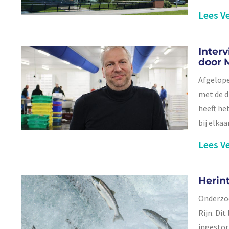
Lees Ve
Inter
door 
Afgelope
met de d
heeft he
bij elkaa
Lees Ve
Herin
Onderzoe
Rijn. Dit
ingestor