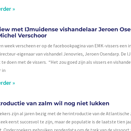
rder »
view met IJmuidense vishandelaar Jeroen Os
Michel Verschoor
n week verscheen er op de facebookpagina van EMK-vissers een i
irecteur-eigenaar van vishandel Jenovries, Jeroen Osendarp. De 
t te doen met de vissers. “Het zou goed zijn als vissers en vishand
r in
rder »
troductie van zalm wil nog niet lukken
kers zijn al jaren bezig met de herintroductie van de Atlantische 
 leek eerst succesvol te zijn, maar de populatie is de laatste tien ja
t. Onderzoekers gebruiken zenderdata om de trek van de vissoort 