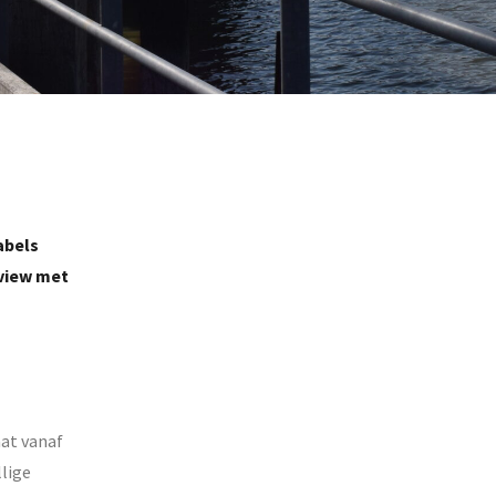
abels
rview met
aat vanaf
llige