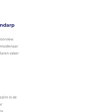
endarp
nterview
IJmuidenaar
elaren vaker
zalm in de
ar
te