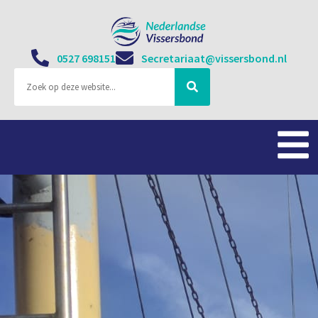
0527 698151
Secretariaat@vissersbond.nl