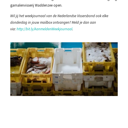
garnalenvisserij Waddenzee open.
Wil jij het weekjournaal van de Nederlandse Vissersbond ook elke
donderdag in jouw mailbox ontvangen? Meld je dan aan
via:
http://bit.ly/AanmeldenWeekjournaal
.
De