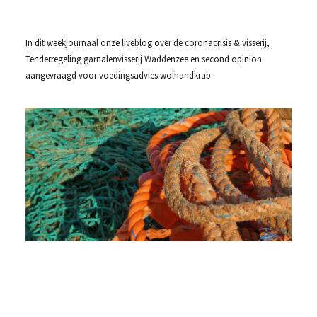
In dit weekjournaal onze liveblog over de coronacrisis & visserij,
Tenderregeling garnalenvisserij Waddenzee en second opinion
aangevraagd voor voedingsadvies wolhandkrab.
IL
vo
in