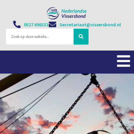
0527 698151
Secretariaat@vissersbond.nl