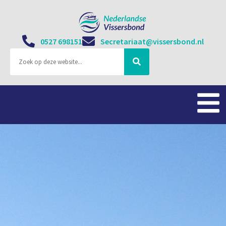
0527 698151
Secretariaat@vissersbond.nl