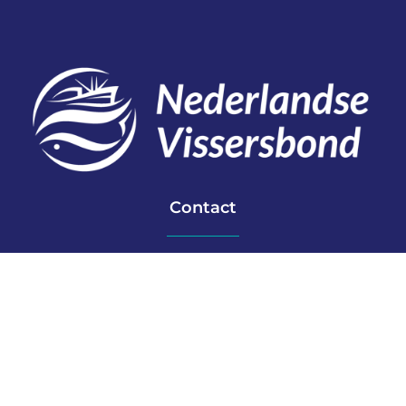
Contact
Telefoon: 0527 698151
E-mail: secretariaat@vissersbond.nl
Adres: Het spijk 20, 8321 WT Urk