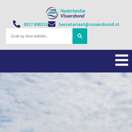
0527 698151
Secretariaat@vissersbond.nl