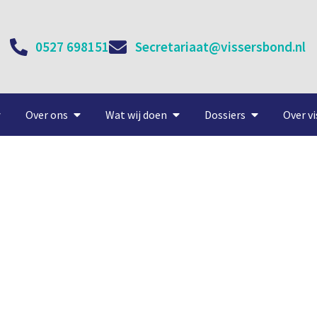
0527 698151
Secretariaat@vissersbond.nl
Over ons
Wat wij doen
Dossiers
Over vi
en aan toekomst oestercu
9 juni, 2021