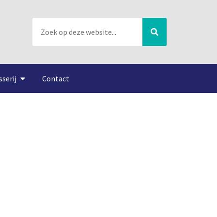
sserij
Contact
ltuur